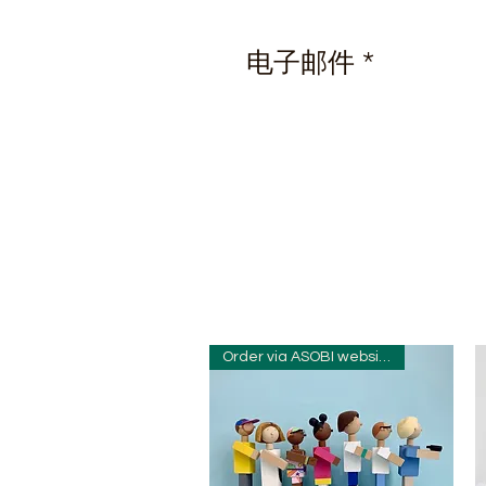
电子邮件 *
Order via ASOBI website