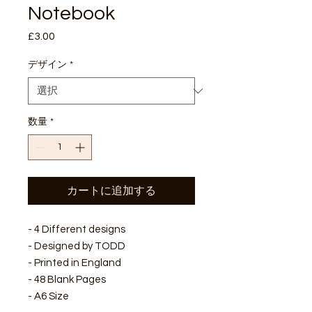
Notebook
£3.00
価
格
デザイン
*
数量
*
カートに追加する
- 4 Different designs
- Designed by TODD
- Printed in England
- 48 Blank Pages
- A6 Size