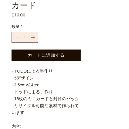
カード
£10.00
価
格
数量
*
カートに追加する
- TODDによる手作り
- 5デザイン
- 3.5cm×2.4cm
- トッドによる手作り
- 18枚のミニカードと封筒のパック
- リサイクル可能な素材で作られて
います
内容: