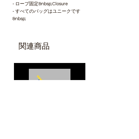
- ロープ固定&nbsp;Closure
- すべてのバッグはユニークです
&nbsp;
関連商品