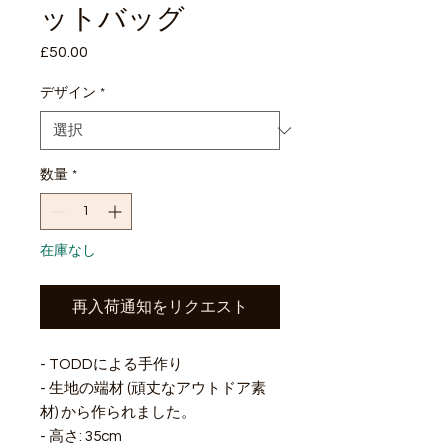
ットバッグ
£50.00
価
格
デザイン
*
数量
*
在庫なし
再入荷通知をリクエスト
- TODDによる手作り
- 生地の端材 (頑丈なアウトドア素
材) から作られました。
- 高さ: 35cm